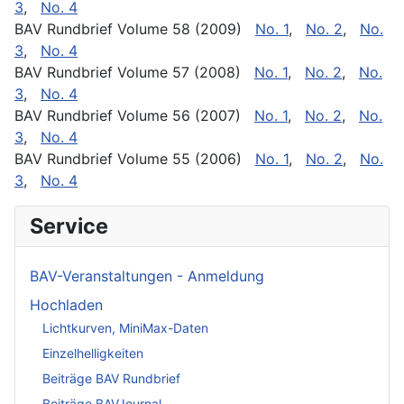
3
,
No. 4
BAV Rundbrief Volume 58 (2009)
No. 1
,
No. 2
,
No.
3
,
No. 4
BAV Rundbrief Volume 57 (2008)
No. 1
,
No. 2
,
No.
3
,
No. 4
BAV Rundbrief Volume 56 (2007)
No. 1
,
No. 2
,
No.
3
,
No. 4
BAV Rundbrief Volume 55 (2006)
No. 1
,
No. 2
,
No.
3
,
No. 4
Service
BAV-Veranstaltungen - Anmeldung
Hochladen
Lichtkurven, MiniMax-Daten
Einzelhelligkeiten
Beiträge BAV Rundbrief
Beiträge BAVJournal