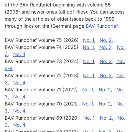
of the BAV Rundbrief beginning with volume 55
(2006) and newer ones (all pdf-files). You can access
many of the articles of older issues back to 1999
through links on the (German) page
BAV Rundbrief
.
BAV Rundbrief Volume 75 (2026)
No. 1,
No. 2,
BAV Rundbrief Volume 74 (2025)
No. 1,
No. 2,
No.
3,
No. 4
BAV Rundbrief Volume 73 (2024)
No. 1,
No. 2,
No.
3-4
BAV Rundbrief Volume 72 (2023)
No. 1,
No. 2
,
No.
3
,
No. 4
BAV Rundbrief Volume 71 (2022)
No. 1
,
No. 2
,
No.
3
,
No. 4
BAV Rundbrief Volume 70 (2021)
No. 1
,
No. 2
,
No.
3
,
No. 4
BAV Rundbrief Volume 69 (2020)
No. 1
,
No. 2
,
No.
3
,
No. 4
BAV Rundbrief Volume 68 (2019)
No. 1
,
No. 2
,
No.