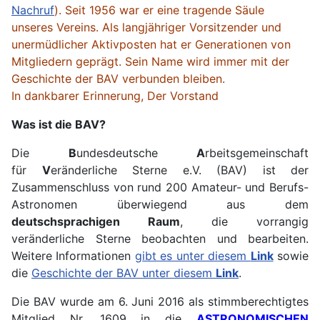
Nachruf
). Seit 1956 war er eine tragende Säule
unseres Vereins. Als langjähriger Vorsitzender und
unermüdlicher Aktivposten hat er Generationen von
Mitgliedern geprägt. Sein Name wird immer mit der
Geschichte der BAV verbunden bleiben.
In dankbarer Erinnerung, Der Vorstand
Was ist die BAV?
Die
B
undesdeutsche
A
rbeitsgemeinschaft
für
V
eränderliche Sterne e.V. (BAV) ist der
Zusammenschluss von rund 200 Amateur- und Berufs-
Astronomen überwiegend aus dem
deutschsprachigen Raum
, die vorrangig
veränderliche Sterne beobachten und bearbeiten.
Weitere Informationen
gibt es unter diesem
Link
sowie
die
Geschichte der BAV unter diesem
Link
.
Die BAV wurde am 6. Juni 2016 als stimmberechtigtes
Mitglied Nr. 1609 in die
ASTRONOMISCHEN