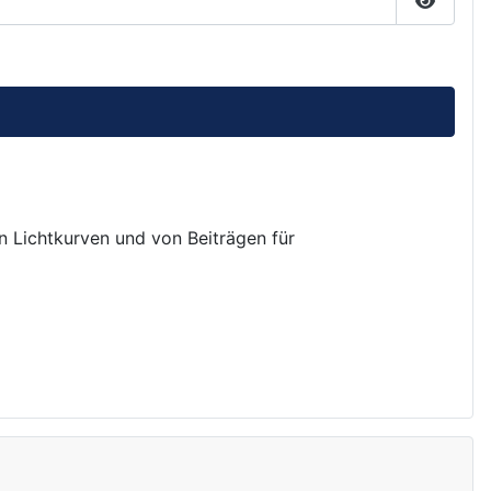
Passwor
on Lichtkurven und von Beiträgen für