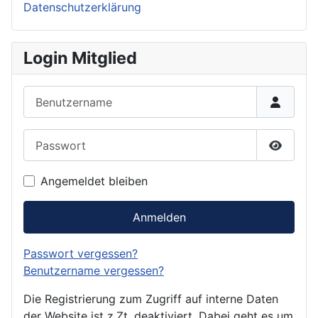
Datenschutzerklärung
Login Mitglied
Benutzername
Passwort
Passwor
Angemeldet bleiben
Anmelden
Passwort vergessen?
Benutzername vergessen?
Die Registrierung zum Zugriff auf interne Daten
der Website ist z.Zt. deaktiviert. Dabei geht es um